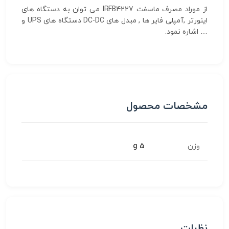
از موراد مصرف ماسفت IRFB4227 می توان به دستگاه های
اینورتر ,آمپلی فایر ها , مبدل های DC-DC دستگاه های UPS و
… اشاره نمود.
مشخصات محصول
وزن
5 g
نظرات