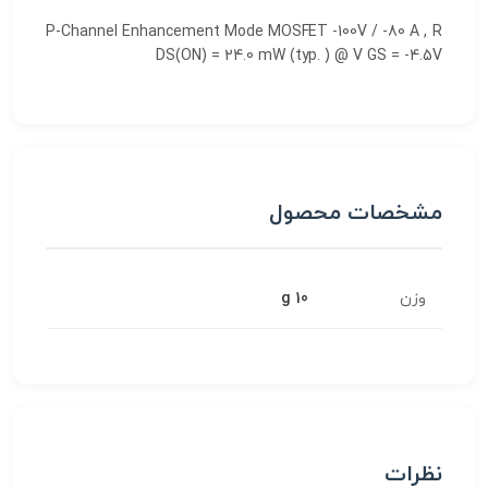
P-Channel Enhancement Mode MOSFET -100V / -80 A , R
DS(ON) = 24.0 mW (typ. ) @ V GS = -4.5V
مشخصات محصول
وزن
10 g
نظرات