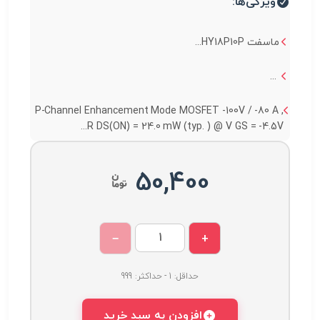
ویژگی‌ها:
ماسفت HY18P10P...
...
P-Channel Enhancement Mode MOSFET -100V / -80 A ,
R DS(ON) = 24.0 mW (typ. ) @ V GS = -4.5V...
50,400
−
+
حداقل: 1 - حداکثر: 999
افزودن به سبد خرید