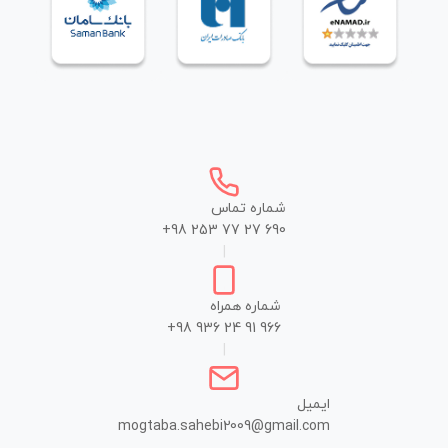
شماره تماس
+98 253 77 27 690
|
شماره همراه
+98 936 24 91 966
|
ایمیل
mogtaba.sahebi2009@gmail.com