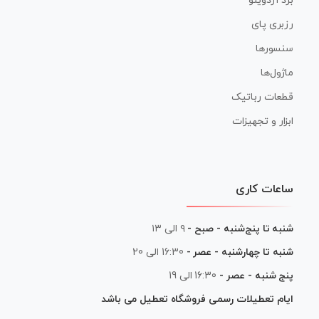
برد آردوینو
رزبری پای
سنسورها
ماژول‌ها
قطعات رباتیک
ابزار و تجهیزات
ساعات کاری
شنبه تا پنج‌شنبه - صبح -
۹ الی ۱۳
شنبه تا چهارشنبه - عصر -
16:30 الی 20
پنج شنبه - عصر -
16:30 الی 19
ایام تعطیلات رسمی فروشگاه تعطیل می باشد