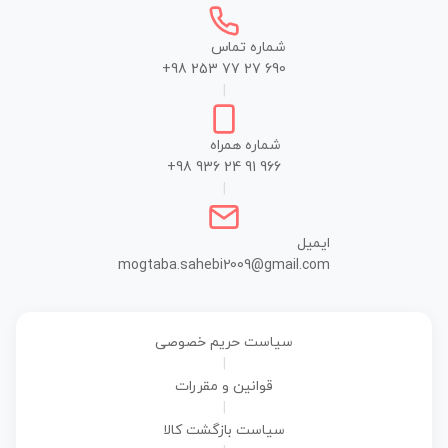
شماره تماس
+98 253 77 27 690
|
شماره همراه
+98 936 24 91 966
|
ایمیل
mogtaba.sahebi2009@gmail.com
سیاست حریم خصوصی
|
قوانین و مقررات
|
سیاست بازگشت کالا