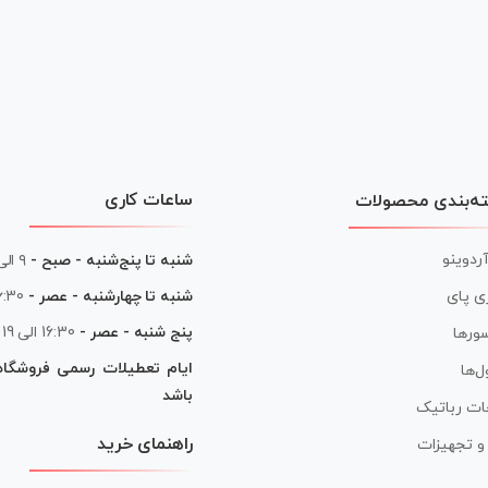
ساعات کاری
ه‌بندی محصولات
آردوینو
شنبه تا پنج‌شنبه - صبح -
۹ الی ۱۳
شنبه تا چهارشنبه - عصر -
16:30 الی
ی پای
پنج شنبه - عصر -
16:30 الی 19
ورها
ایام تعطیلات رسمی فروشگا
ل‌ها
باشد
ات رباتیک
راهنمای خرید
ر و تجهیزات