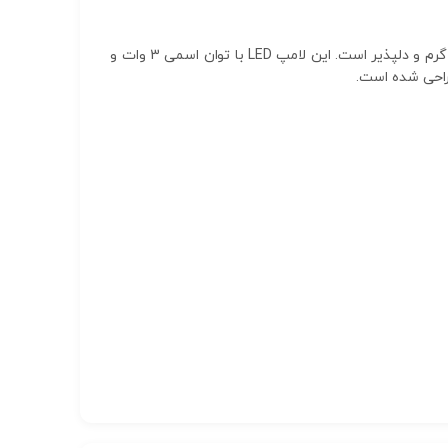
لامپ سوزنی 12 ولت LED آفتابی با سوکت G4 و دمای رنگ 2800 تا 3000 کلوین، گزینه‌ای مناسب برای روشنایی داخلی با نور گرم و دلپذیر است. این لامپ LED با توان اسمی 3 وات و