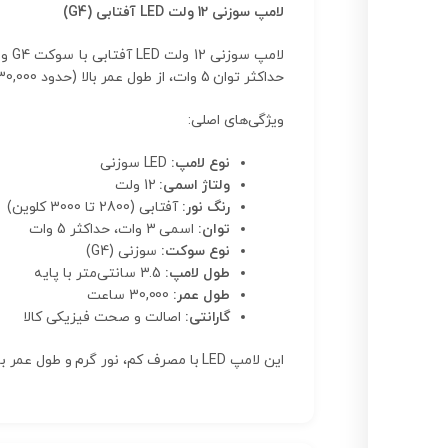
لامپ سوزنی 12 ولت LED آفتابی (G4)
حداکثر توان 5 وات، از طول عمر بالا (حدود 30,000 ساعت) برخوردار بوده و به‌صورت خاص برای مصرف کم انرژی و بازدهی بالا طراحی شده است.
ویژگی‌های اصلی:
نوع لامپ:
LED سوزنی
ولتاژ اسمی:
12 ولت
رنگ نور:
آفتابی (2800 تا 3000 کلوین)
توان:
اسمی 3 وات، حداکثر 5 وات
نوع سوکت:
سوزنی (G4)
طول لامپ:
3.5 سانتی‌متر با پایه
طول عمر:
30,000 ساعت
گارانتی:
اصالت و صحت فیزیکی کالا
این لامپ LED با مصرف کم، نور گرم و طول عمر بالا، انتخابی اقتصادی و پایدار برای محیط‌های داخلی خانگی و اداری است.