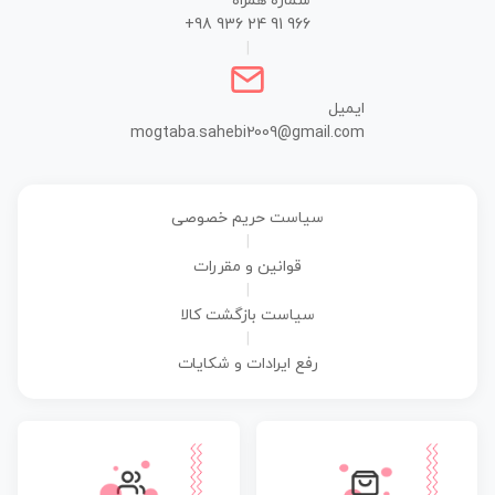
شماره همراه
+98 936 24 91 966
|
ایمیل
mogtaba.sahebi2009@gmail.com
سیاست حریم خصوصی
|
قوانین و مقررات
|
سیاست بازگشت کالا
|
رفع ایرادات و شکایات