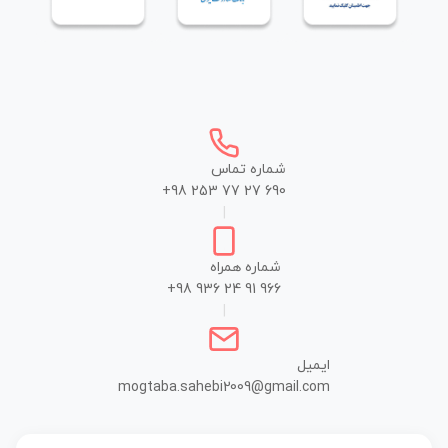
شماره تماس
+98 253 77 27 690
|
شماره همراه
+98 936 24 91 966
|
ایمیل
mogtaba.sahebi2009@gmail.com