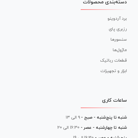
دسته‌بندی محصولات
برد آردوینو
رزبری پای
سنسورها
ماژول‌ها
قطعات رباتیک
ابزار و تجهیزات
ساعات کاری
شنبه تا پنج‌شنبه - صبح -
۹ الی ۱۳
شنبه تا چهارشنبه - عصر -
16:30 الی 20
پنج شنبه - عصر -
16:30 الی 19