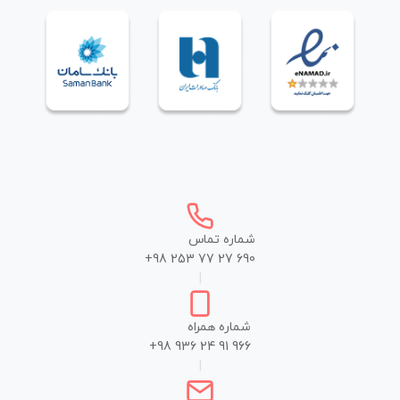
شماره تماس
+98 253 77 27 690
|
شماره همراه
+98 936 24 91 966
|