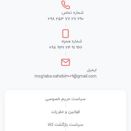
شماره تماس
+98 253 77 27 690
|
شماره همراه
+98 936 24 91 966
|
ایمیل
mogtaba.sahebi2009@gmail.com
سیاست حریم خصوصی
|
قوانین و مقررات
|
سیاست بازگشت کالا