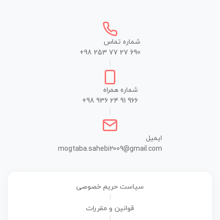
شماره تماس
+98 253 77 27 690
|
شماره همراه
+98 936 24 91 966
|
ایمیل
mogtaba.sahebi2009@gmail.com
سیاست حریم خصوصی
|
قوانین و مقررات
|