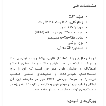
مشخصات فنی:
مارک:
CJY
ولتاژ کاری:
10.8 ولت تا 13.2 ولت
جریان:
0.15 آمپر
سرعت:
3500 دور در دقیقه (RPM)
سایز:
50X50X15 میلی‌متر
نوع:
بوشی
کانکتور:
XH مادگی
این فن حلزونی با استفاده از فناوری براشلس، عملکردی بی‌صدا
و بهینه را ارائه می‌دهد. طراحی براشلس به معنای کاهش
اصطکاک و افزایش طول عمر فن است که آن را برای
استفاده‌های طولانی‌مدت و محیط‌های صنعتی مناسب
می‌سازد. با سرعت چرخش 3500 دور در دقیقه، این فن
توانایی تولید جریان هوای قوی و کارآمد را دارد، که به ویژه در
سیستم‌های تولید بخار سرد بسیار مفید است.
ویژگی‌های کلیدی: