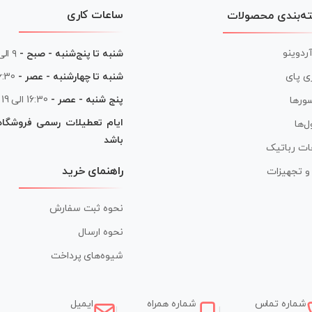
ساعات کاری
ه‌بندی محصولات
آردوینو
شنبه تا پنج‌شنبه - صبح -
۹ الی ۱۳
شنبه تا چهارشنبه - عصر -
16:30 الی
ی پای
پنج شنبه - عصر -
16:30 الی 19
ورها
ایام تعطیلات رسمی فروشگا
ل‌ها
باشد
ات رباتیک
راهنمای خرید
ر و تجهیزات
نحوه ثبت سفارش
نحوه ارسال
شیوه‌های پرداخت
شماره تماس
شماره همراه
ایمیل
|
|