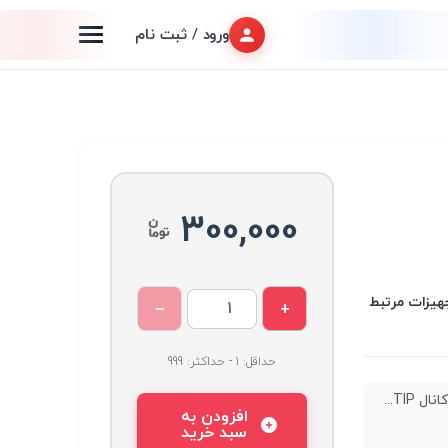
ورود / ثبت نام
300,000
تجهیزات مرتبط
−
+
حداقل: 1 - حداکثر: 999
افزودن به
سبد خرید