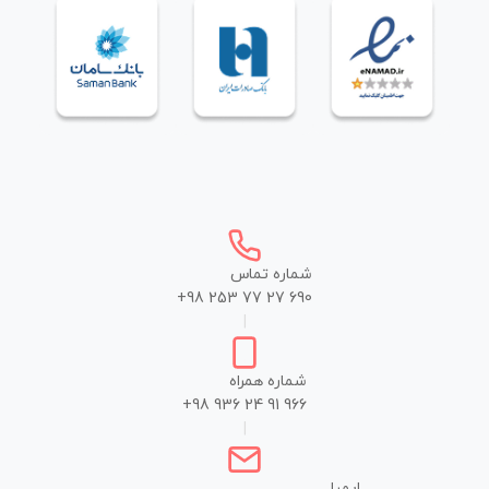
شماره تماس
+98 253 77 27 690
|
شماره همراه
+98 936 24 91 966
|
ایمیل