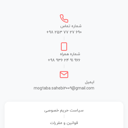
شماره تماس
+98 253 77 27 690
|
شماره همراه
+98 936 24 91 966
|
ایمیل
mogtaba.sahebi2009@gmail.com
سیاست حریم خصوصی
|
قوانین و مقررات