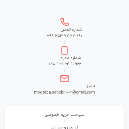
شماره تماس
+98 253 77 27 690
|
شماره همراه
+98 936 24 91 966
|
ایمیل
mogtaba.sahebi2009@gmail.com
سیاست حریم خصوصی
|
قوانین و مقررات