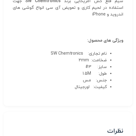
سیم قلع کش آمریکایی برند
SW Chemtronics
جهت
استفاده در لحیم کاری و تعویض آی سی انواع گوشی های
اندروید و iPhone
ویژگی های محصول:
نام تجاری:
SW Chemtronics
ضخامت: 2mm
سایز: 3#
طول:
1.5M
جنس:
مس
کیفیت:
اورجینال
نظرات