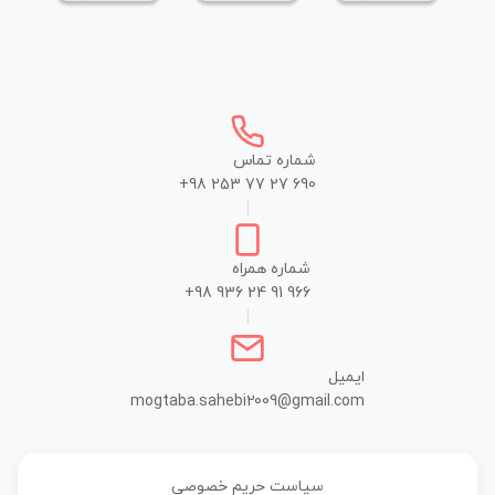
شماره تماس
+98 253 77 27 690
|
شماره همراه
+98 936 24 91 966
|
ایمیل
mogtaba.sahebi2009@gmail.com
سیاست حریم خصوصی