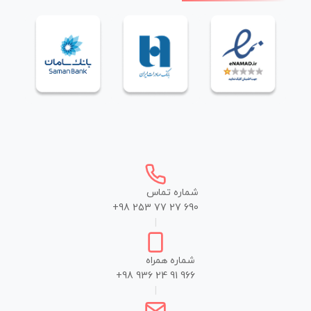
شماره تماس
+98 253 77 27 690
|
شماره همراه
+98 936 24 91 966
|