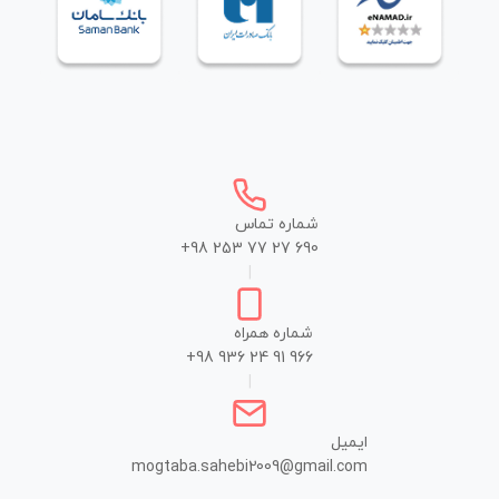
شماره تماس
+98 253 77 27 690
|
شماره همراه
+98 936 24 91 966
|
ایمیل
mogtaba.sahebi2009@gmail.com