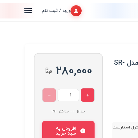
ورود / ثبت نام
ریموت کنترل استارست مدل SR-
280,000
−
+
حداقل: 1 - حداکثر: 999
ترل استارست
افزودن به
سبد خرید