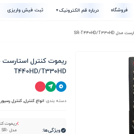
فروشگاه
ثبت فیش واریزی
درباره قم الکترونیک
▼
SR-T440HD/T330
T440HD/T330HD
دسته بندی:
انواع کنترل, کنترل رسیور
ریموت کن
ویژگی‌ها:
مدل SR-