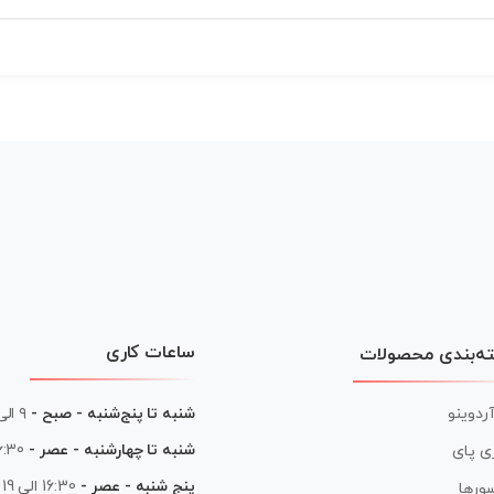
ساعات کاری
ه‌بندی محصولات
آردوینو
شنبه تا پنج‌شنبه - صبح -
۹ الی ۱۳
شنبه تا چهارشنبه - عصر -
16:30 الی
ی پای
پنج شنبه - عصر -
16:30 الی 19
ورها