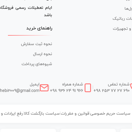
ایام تعطیلات رسمی فروشگا
ل‌ها
باشد
ات رباتیک
راهنمای خرید
ر و تجهیزات
نحوه ثبت سفارش
نحوه ارسال
شیوه‌های پرداخت
شماره تماس
شماره همراه
ایمیل
|
|
hebi2009@gmail.com
+98 936 24 91 966
+98 253 77 27 690
سیاست حریم خصوصی
|
قوانین و مقررات
|
سیاست بازگشت کالا
|
رفع ایرادات و