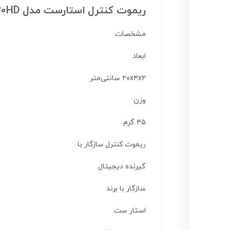
ریموت کنترل استارست مدل SR-T440HD/T330HD
مشخصات
ابعاد
۲۰x۴x۲ سانتی‌متر
وزن
۴۵ گرم
ریموت کنترل سازگار با
گیرنده دیجیتال
سازگار با برند
استار ست