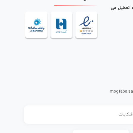
ه تعطیل می
mogtaba.sa
 شکایات