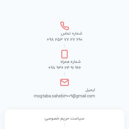
شماره تماس
+98 253 77 27 690
|
شماره همراه
+98 936 24 91 966
|
ایمیل
mogtaba.sahebi2009@gmail.com
سیاست حریم خصوصی
|