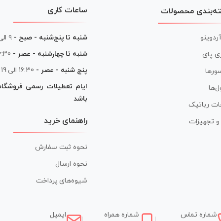
ساعات کاری
ه‌بندی محصولات
آردوینو
شنبه تا پنج‌شنبه - صبح -
۹ الی ۱۳
شنبه تا چهارشنبه - عصر -
16:30 الی
ی پای
پنج شنبه - عصر -
16:30 الی 19
ورها
ایام تعطیلات رسمی فروشگا
ل‌ها
باشد
ات رباتیک
راهنمای خرید
ر و تجهیزات
نحوه ثبت سفارش
نحوه ارسال
شیوه‌های پرداخت
شماره تماس
شماره همراه
ایمیل
|
|