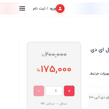
ورود / ثبت نام
200,000
175,000
اری, LED و تجهیزات مرتبط,
−
+
ریسه ال ای دی آبی 100
.
حداقل: 1 - حداکثر: 999