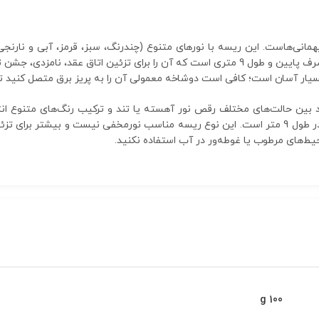
یهمانی‌هاست. این ریسه با نورهای متنوع (چندرنگ، سبز، قرمز، آبی و نارنج
ریسه دارای انعطاف‌پذیری بالا، شفافیت سیم، مصرف پایین و طول 9 متری است که آن را برا
سیار آسان است؛ کافی است دوشاخه معمولی آن را به پریز برق متصل کنید تا 
نید بین حالت‌های مختلف رقص نور آهسته یا تند و ترکیب رنگ‌های متنوع ان
ریسه وجود دارد. این ریسه دارای 100 لامپ LED در طول 9 متر است. این نوع ریسه مناسب نورمخفی نی
100 g