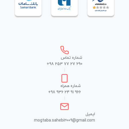
شماره تماس
+98 253 77 27 690
|
شماره همراه
+98 936 24 91 966
|
ایمیل
mogtaba.sahebi2009@gmail.com