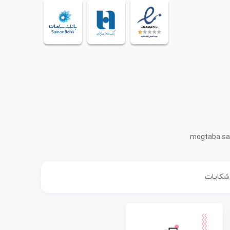
mogtaba.sa
 شکایات