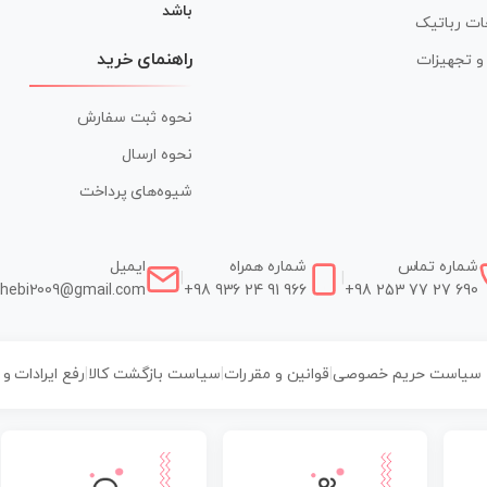
باشد
ات رباتیک
راهنمای خرید
ر و تجهیزات
نحوه ثبت سفارش
نحوه ارسال
شیوه‌های پرداخت
شماره تماس
شماره همراه
ایمیل
|
|
hebi2009@gmail.com
+98 936 24 91 966
+98 253 77 27 690
سیاست حریم خصوصی
|
قوانین و مقررات
|
سیاست بازگشت کالا
|
رفع ایرادات و