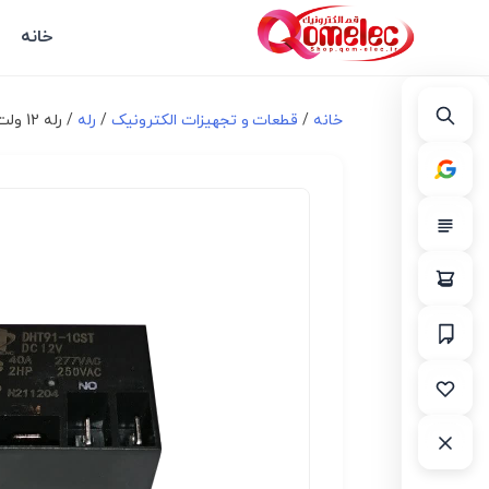
خانه
خانه
/
قطعات و تجهیزات الکترونیک
/
رله
/ رله 12 ولت 40A فیش خور DHT91-1CST