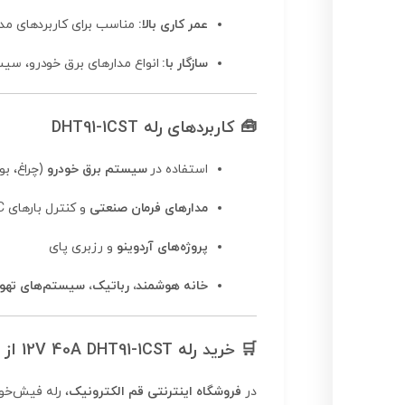
عمر کاری بالا:
مناسب برای کاربردهای مد
سازگار با:
انواع مدارهای برق خودرو، سیس
🧰
کاربردهای رله DHT91-1CST
استفاده در
سیستم برق خودرو
(چراغ، ب
مدارهای فرمان صنعتی
و کنترل بارهای AC/DC
پروژه‌های آردوینو
و رزبری پای
خانه هوشمند، رباتیک، سیستم‌های تهوی
🛒
خرید رله 12V 40A DHT91-1CST از فروشگاه قم الکترونیک
در
فروشگاه اینترنتی قم الکترونیک
، رله فیش‌خور DHT91-1CST