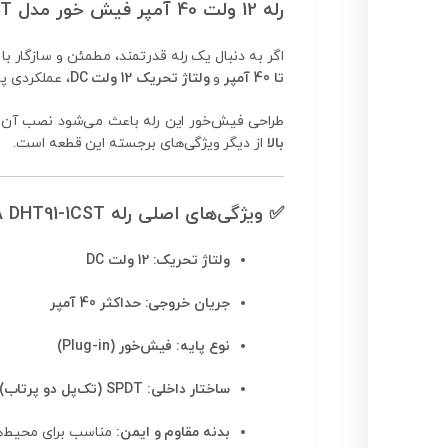
رله 12 ولت 40 آمپر فیش خور مدل DHT91-1CST – قدرت و عملکرد در یک قطعه کوچک
اگر به دنبال یک رله قدرتمند، مطمئن و سازگار با
تا 40 آمپر
و
ولتاژ تحریک 12 ولت DC
، عملکردی پاید
طراحی فیش‌خور این رله باعث می‌شود نصب آن بسی
بالا
از دیگر ویژگی‌های برجسته این قطعه است.
✅
ویژگی‌های اصلی رله 12V 40A DHT91-1CST
ولتاژ تحریک: 12 ولت DC
جریان خروجی: حداکثر 40 آمپر
نوع پایه: فیش‌خور (Plug-in)
ساختار داخلی: SPDT (تک‌پل دو پرتاب) – 5 پایه
بدنه مقاوم و ایمن:
مناسب برای محیط‌ه