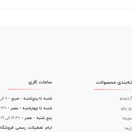
ساعات کاری
ه‌بندی محصولات
آردوینو
شنبه تا پنج‌شنبه - صبح -
۹ الی ۱۳
شنبه تا چهارشنبه - عصر -
16:30 الی
ی پای
پنج شنبه - عصر -
16:30 الی 19
ورها
ایام تعطیلات رسمی فروشگا
ل‌ها