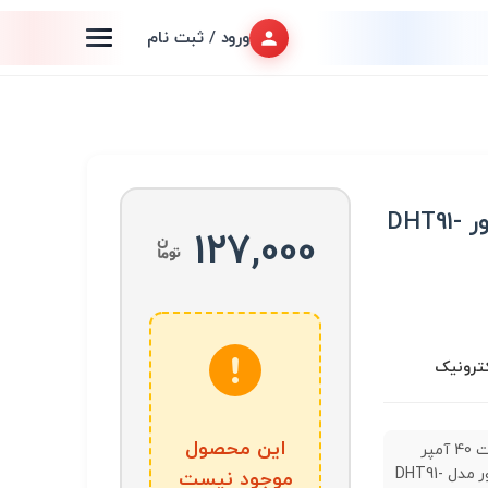
ورود / ثبت نام
رله 12 ولت 40A فیش خور DHT91-
127,000
کترونیک
این محصول
رله 12 ولت 40 آمپر
فیش خور مدل DHT91-
موجود نیست