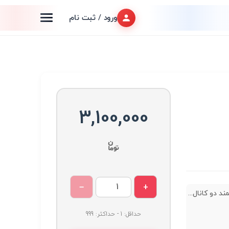
ورود / ثبت نام
3,100,000
−
+
د دو کانال...
حداقل: 1 - حداکثر: 999