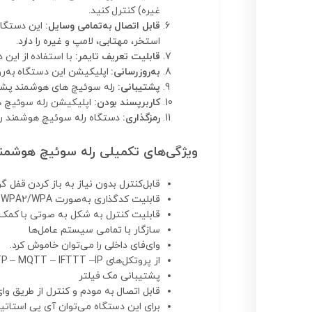
غیره) کنترل کنید.
قابل اتصال به‌تمامی وسایل:
استخر، مهتابی، لامپ و غیره را دارد.
قابلیت تعریف تایمر:
با استفاده از این 
به‌روزرسانی:
اپلیکیشن این دستگاه به‌ر
پشتیبانی:
رله سوئیچ های هوشمند پشتیبا
کاربرپسند بودن:
اپلیکیشن رله سوئیچ ه
رمزگذاری:
دستگاه رله سوئیچ هوشمند را م
ویژگی‌های تکمیلی رله سوئیچ هوشمند
قابل‌کنترل بدون نیاز به باز کردن قفل 
قابلیت کدگذاری به‌صورت WPA2/WPA
قابلیت کنترل به شکل به صوتی با کمک
سازگار با تمامی سیستم عامل‌ها
وای‌فای داخلی را می‌توان خاموش کرد.
از پروتکل‌های TCP – UDP – HTTP – MQTT – IFTTT –IP پشتیبانی می‌کند.
پشتیبانی مک فیلتر
قابل اتصال به مودم و کنترل از طریق وای‌
برای این دستگاه می‌توان آی پی استاتی