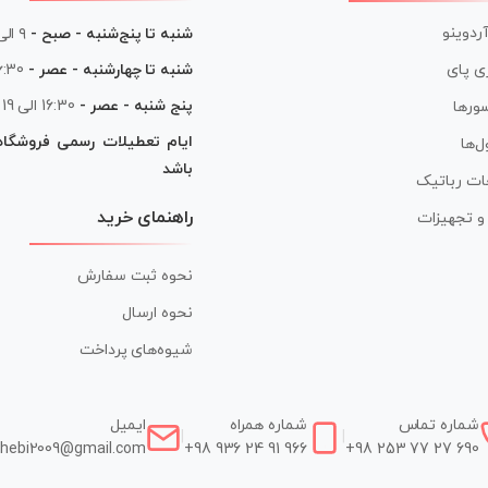
آردوینو
شنبه تا پنج‌شنبه - صبح -
۹ الی ۱۳
شنبه تا چهارشنبه - عصر -
16:30 الی
ی پای
پنج شنبه - عصر -
16:30 الی 19
ورها
ایام تعطیلات رسمی فروشگا
ل‌ها
باشد
ات رباتیک
راهنمای خرید
ر و تجهیزات
نحوه ثبت سفارش
نحوه ارسال
شیوه‌های پرداخت
شماره تماس
شماره همراه
ایمیل
|
|
hebi2009@gmail.com
+98 936 24 91 966
+98 253 77 27 690