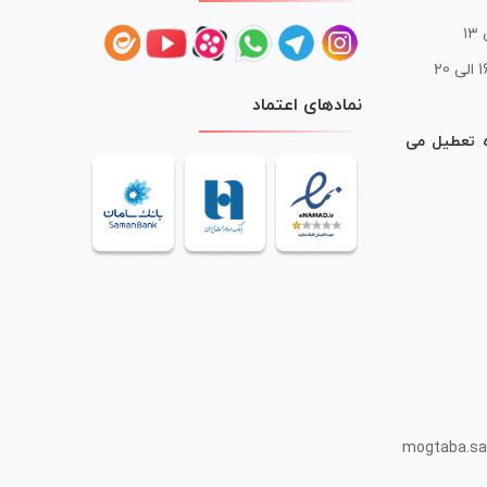
 20
نمادهای اعتماد
ه تعطیل می
mogtaba.sa