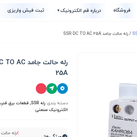
فروشگاه
ثبت فیش واریزی
درباره قم الکترونیک
▼
/ رله حالت جامد SSR DC TO AC 25A
رله حالت جامد C
25A
دسته بندی:
رله SSR, قطعات برق قد
الکترونیک صنعتی
ویژگی‌ها: