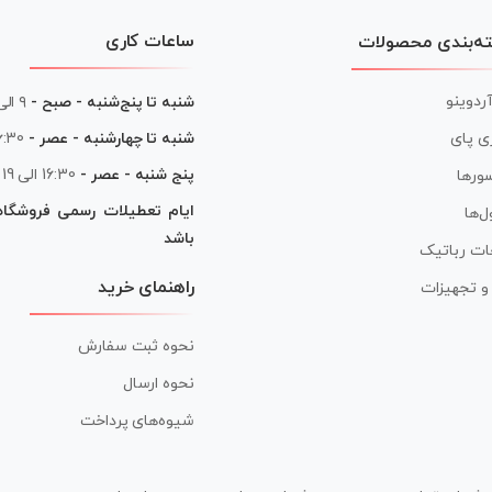
ساعات کاری
ه‌بندی محصولات
آردوینو
شنبه تا پنج‌شنبه - صبح -
۹ الی ۱۳
شنبه تا چهارشنبه - عصر -
16:30 الی
ی پای
پنج شنبه - عصر -
16:30 الی 19
ورها
ایام تعطیلات رسمی فروشگا
ل‌ها
باشد
ات رباتیک
راهنمای خرید
ر و تجهیزات
نحوه ثبت سفارش
نحوه ارسال
شیوه‌های پرداخت