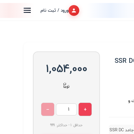
ورود / ثبت نام
SSR DC TO A
1,054,000
رت و
−
+
حداقل: 1 - حداکثر: 999
رله حالت جامد SSR DC