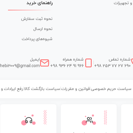
راهنمای خرید
ر و تجهیزات
نحوه ثبت سفارش
نحوه ارسال
شیوه‌های پرداخت
شماره تماس
شماره همراه
ایمیل
|
|
hebi2009@gmail.com
+98 936 24 91 966
+98 253 77 27 690
سیاست حریم خصوصی
|
قوانین و مقررات
|
سیاست بازگشت کالا
|
رفع ایرادات و