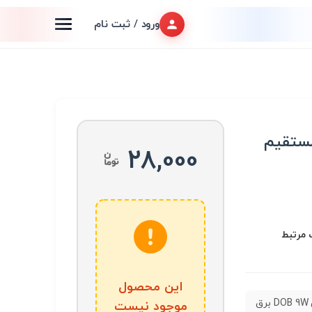
ورود / ثبت نام
DOB برق مستقیم
28,000
این محصول
دی او بی DOB 9W برق
موجود نیست