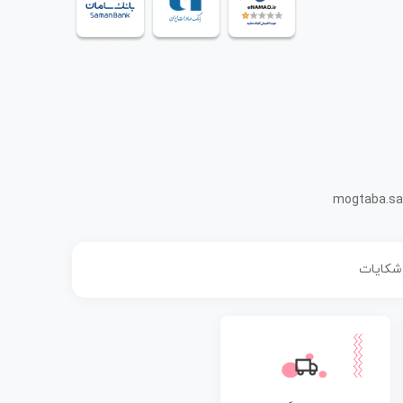
mogtaba.sa
 شکایات