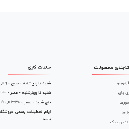
ساعات کاری
ه‌بندی محصولات
آردوینو
شنبه تا پنج‌شنبه - صبح -
۹ الی ۱۳
شنبه تا چهارشنبه - عصر -
16:30 الی
ی پای
پنج شنبه - عصر -
16:30 الی 19
ورها
ایام تعطیلات رسمی فروشگا
ل‌ها
باشد
ات رباتیک