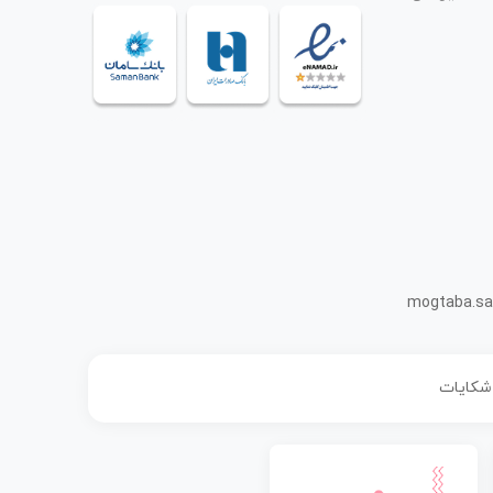
mogtaba.sa
 شکایات