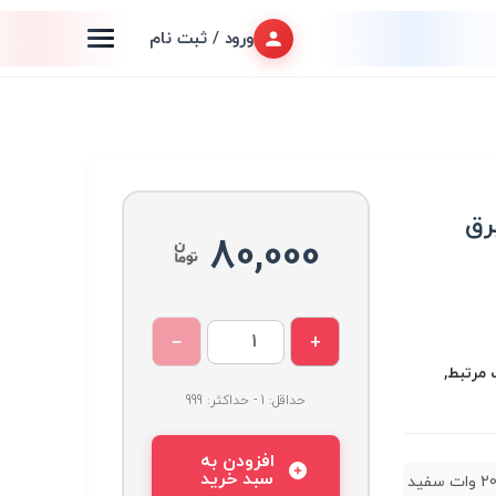
ورود / ثبت نام
 برق
80,000
−
+
هیزات مرتبط,
حداقل: 1 - حداکثر: 999
افزودن به
سبد خرید
دی او بی 20 وات سفید