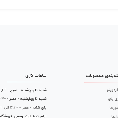
ساعات کاری
ه‌بندی محصولات
آردوینو
شنبه تا پنج‌شنبه - صبح -
۹ الی ۱۳
شنبه تا چهارشنبه - عصر -
16:30 الی
ی پای
پنج شنبه - عصر -
16:30 الی 19
ورها
ایام تعطیلات رسمی فروشگا
ل‌ها