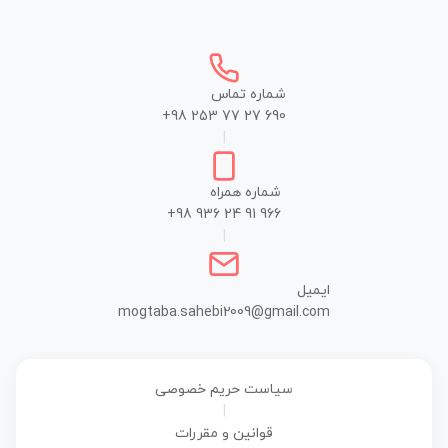
شماره تماس
+98 253 77 27 690
|
شماره همراه
+98 936 24 91 966
|
ایمیل
mogtaba.sahebi2009@gmail.com
سیاست حریم خصوصی
|
قوانین و مقررات