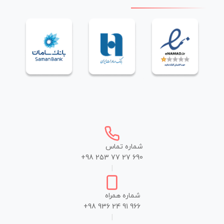
شماره تماس
+98 253 77 27 690
|
شماره همراه
+98 936 24 91 966
|