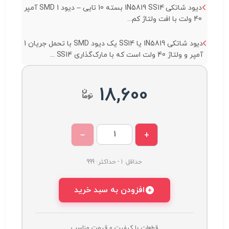
دیود شاتکی 1N5819 SS14 بسته 10 تایی – دیود SMD 1 آمپر
40 ولت با افت ولتاژ کم...
دیود شاتکی 1N5819 یا SS14 یک دیود SMD با تحمل جریان 1
آمپر و ولتاژ 40 ولت است که با مارک‌گذاری SS14 ...
18,600
−
+
حداقل: 1 - حداکثر: 999
افزودن به سبد خرید
قطعات با کیفیت و قیمت مناسب