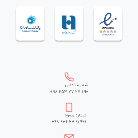
شماره تماس
+98 253 77 27 690
|
شماره همراه
+98 936 24 91 966
|