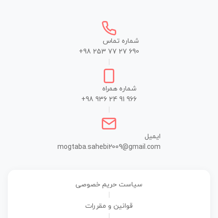
شماره تماس
+98 253 77 27 690
|
شماره همراه
+98 936 24 91 966
|
ایمیل
mogtaba.sahebi2009@gmail.com
سیاست حریم خصوصی
|
قوانین و مقررات
|