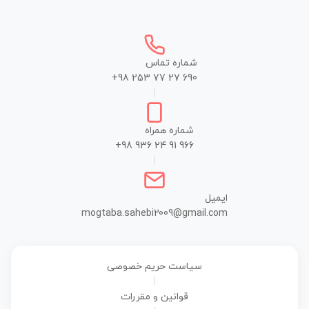
شماره تماس
+98 253 77 27 690
|
شماره همراه
+98 936 24 91 966
|
ایمیل
mogtaba.sahebi2009@gmail.com
سیاست حریم خصوصی
|
قوانین و مقررات