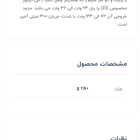
را چیده و دو سر سیم را به همدیگر وصل کنید ) این درایور
مخصوص LED یا پنل 24 وات الی 36 وات می باشد. حدود
خروجی آن 72 الی 144 ولت با شدت جریان 300 میلی آمپر
است .
مشخصات محصول
وزن
250 g
نظرات