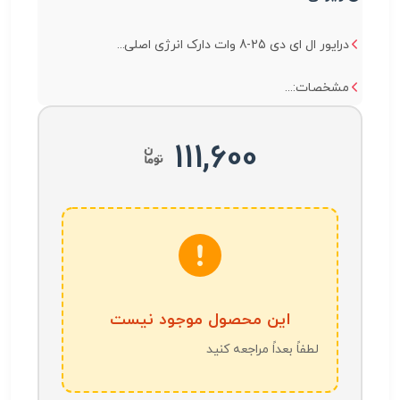
درایور ال ای دی 25-8 وات دارک انرژی اصلی...
مشخصات:...
111,600
این محصول موجود نیست
لطفاً بعداً مراجعه کنید