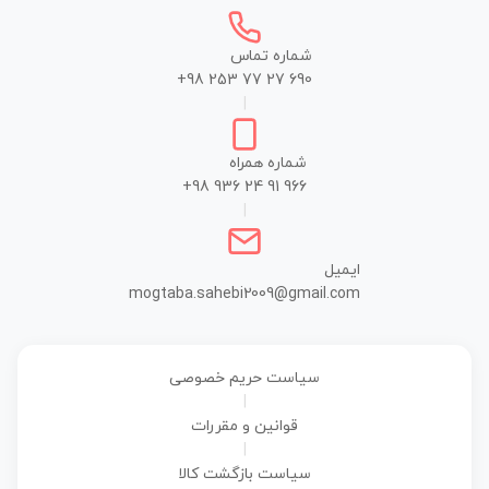
شماره تماس
+98 253 77 27 690
|
شماره همراه
+98 936 24 91 966
|
ایمیل
mogtaba.sahebi2009@gmail.com
سیاست حریم خصوصی
|
قوانین و مقررات
|
سیاست بازگشت کالا