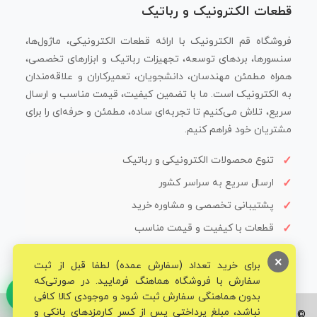
قطعات الکترونیک و رباتیک
فروشگاه قم الکترونیک با ارائه قطعات الکترونیکی، ماژول‌ها،
سنسورها، بردهای توسعه، تجهیزات رباتیک و ابزارهای تخصصی،
همراه مطمئن مهندسان، دانشجویان، تعمیرکاران و علاقه‌مندان
به الکترونیک است. ما با تضمین کیفیت، قیمت مناسب و ارسال
سریع، تلاش می‌کنیم تا تجربه‌ای ساده، مطمئن و حرفه‌ای را برای
مشتریان خود فراهم کنیم.
تنوع محصولات الکترونیکی و رباتیک
ارسال سریع به سراسر کشور
پشتیبانی تخصصی و مشاوره خرید
قطعات با کیفیت و قیمت مناسب
×
برای خرید تعداد (سفارش عمده) لطفا قبل از ثبت
سفارش با فروشگاه هماهنگ فرمایید. در صورتی‌که
بدون هماهنگی سفارش ثبت شود و موجودی کالا کافی
نباشد، مبلغ پرداختی پس از کسر کارمزدهای بانکی و
© تمامی حقوق برای فروشگاه تخصصی قم الکترونیک محفوظ می‌باشد.