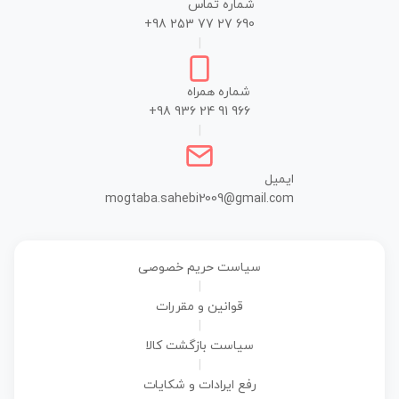
شماره تماس
+98 253 77 27 690
|
شماره همراه
+98 936 24 91 966
|
ایمیل
mogtaba.sahebi2009@gmail.com
سیاست حریم خصوصی
|
قوانین و مقررات
|
سیاست بازگشت کالا
|
رفع ایرادات و شکایات