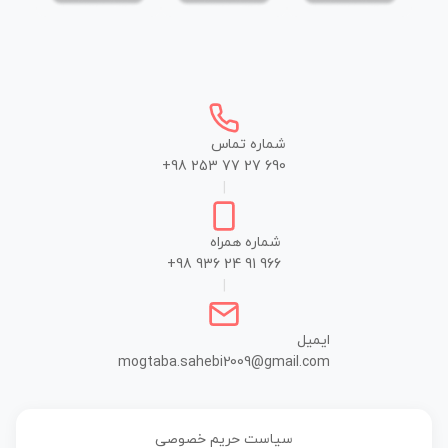
شماره تماس
+98 253 77 27 690
|
شماره همراه
+98 936 24 91 966
|
ایمیل
mogtaba.sahebi2009@gmail.com
سیاست حریم خصوصی