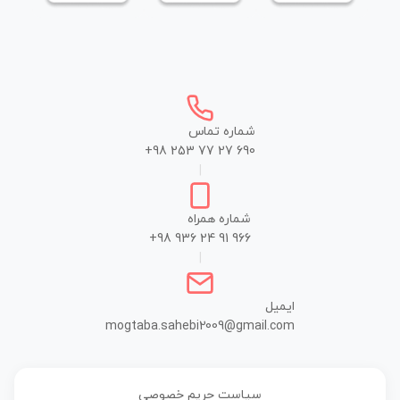
شماره تماس
+98 253 77 27 690
|
شماره همراه
+98 936 24 91 966
|
ایمیل
mogtaba.sahebi2009@gmail.com
سیاست حریم خصوصی