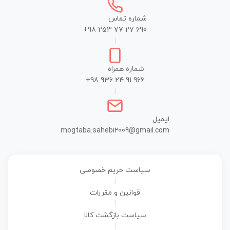
شماره تماس
+98 253 77 27 690
|
شماره همراه
+98 936 24 91 966
|
ایمیل
mogtaba.sahebi2009@gmail.com
سیاست حریم خصوصی
|
قوانین و مقررات
|
سیاست بازگشت کالا
|