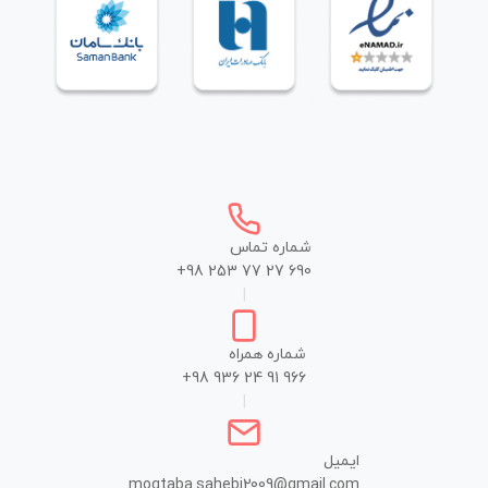
شماره تماس
+98 253 77 27 690
|
شماره همراه
+98 936 24 91 966
|
ایمیل
mogtaba.sahebi2009@gmail.com