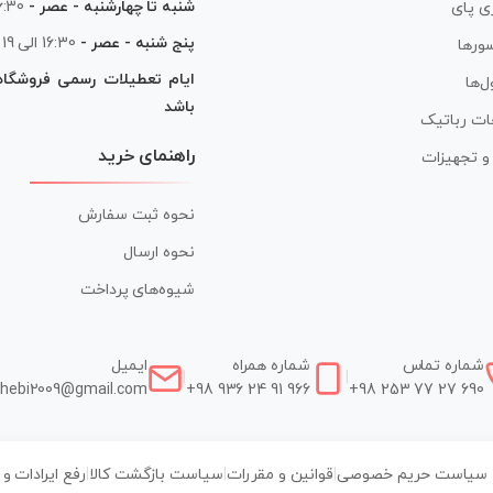
شنبه تا چهارشنبه - عصر -
16:30 الی
ی پای
پنج شنبه - عصر -
16:30 الی 19
ورها
ایام تعطیلات رسمی فروشگا
ل‌ها
باشد
ات رباتیک
راهنمای خرید
ر و تجهیزات
نحوه ثبت سفارش
نحوه ارسال
شیوه‌های پرداخت
شماره تماس
شماره همراه
ایمیل
|
|
hebi2009@gmail.com
+98 936 24 91 966
+98 253 77 27 690
سیاست حریم خصوصی
|
قوانین و مقررات
|
سیاست بازگشت کالا
|
رفع ایرادات و