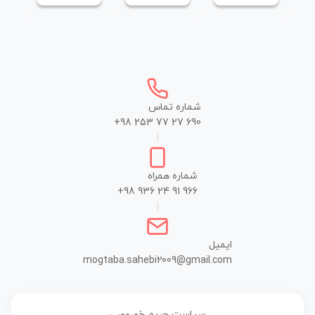
شماره تماس
+98 253 77 27 690
|
شماره همراه
+98 936 24 91 966
|
ایمیل
mogtaba.sahebi2009@gmail.com
سیاست حریم خصوصی