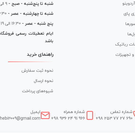
آردوینو
شنبه تا پنج‌شنبه - صبح -
۹ الی ۱۳
شنبه تا چهارشنبه - عصر -
16:30 الی
ی پای
پنج شنبه - عصر -
16:30 الی 19
ورها
ایام تعطیلات رسمی فروشگا
ل‌ها
باشد
ات رباتیک
راهنمای خرید
ر و تجهیزات
نحوه ثبت سفارش
نحوه ارسال
شیوه‌های پرداخت
شماره تماس
شماره همراه
ایمیل
|
|
hebi2009@gmail.com
+98 936 24 91 966
+98 253 77 27 690