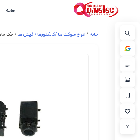
خانه
خانه
/
انواع سوكت ها /کانکتورها / فیش ها
/ جک مادگی AUX م