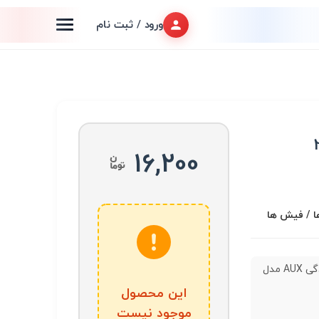
ورود / ثبت نام
16,200
ا / فیش ها
جک مادگی AUX مدل
این محصول
موجود نیست