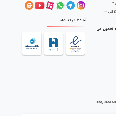
 20
نمادهای اعتماد
ه تعطیل می
mogtaba.sa