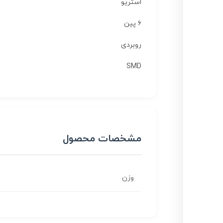
استریو
۶ پین
روبردی
SMD
مشخصات محصول
وزن