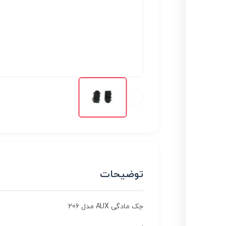
توضیحات
جک مادگی AUX مدل 206