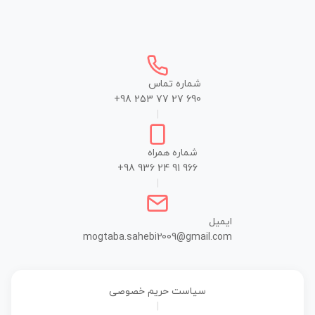
شماره تماس
+98 253 77 27 690
|
شماره همراه
+98 936 24 91 966
|
ایمیل
mogtaba.sahebi2009@gmail.com
سیاست حریم خصوصی
|