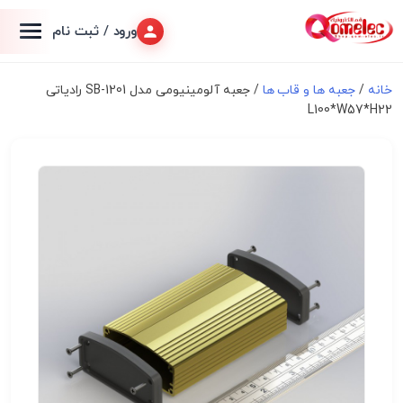
ورود / ثبت نام
خانه
/
جعبه ها و قاب ها
/ جعبه آلومینیومی مدل SB-1201 رادیاتی
L100*W57*H22