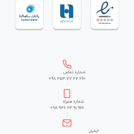
شماره تماس
+98 253 77 27 690
|
شماره همراه
+98 936 24 91 966
|
ایمیل