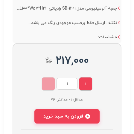
جعبه آلومینیومی مدل SB-1201 رادیاتی L100*W57*H22...
نکته : ارسال فقط برحسب موجودی رنگ می باشد...
مشخصات:...
217,000
−
+
حداقل: 1 - حداکثر: 999
افزودن به سبد خرید