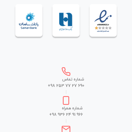
شماره تماس
+98 253 77 27 690
|
شماره همراه
+98 936 24 91 966
|