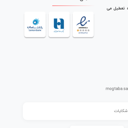
ه تعطیل می
mogtaba.sa
 شکایات