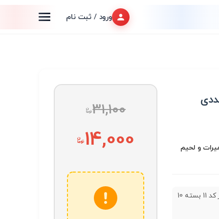
ورود / ثبت نام
31,100
14,000
عميرات و لحیم
تیغ کاتر کد 11 بسته 10