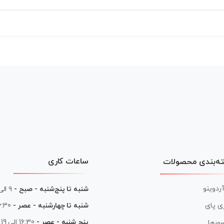
ساعات کاری
ه‌بندی محصولات
آردوینو
شنبه تا پنج‌شنبه - صبح -
۹ الی ۱۳
شنبه تا چهارشنبه - عصر -
16:30 الی
ی پای
پنج شنبه - عصر -
16:30 الی 19
ورها