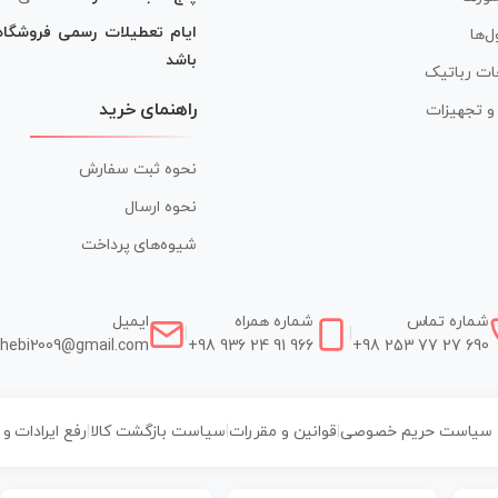
ایام تعطیلات رسمی فروشگا
ل‌ها
باشد
ات رباتیک
راهنمای خرید
ر و تجهیزات
نحوه ثبت سفارش
نحوه ارسال
شیوه‌های پرداخت
شماره تماس
شماره همراه
ایمیل
|
|
hebi2009@gmail.com
+98 936 24 91 966
+98 253 77 27 690
سیاست حریم خصوصی
|
قوانین و مقررات
|
سیاست بازگشت کالا
|
رفع ایرادات و