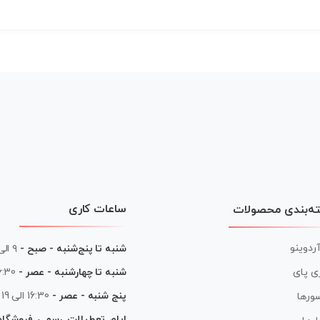
ساعات کاری
ه‌بندی محصولات
آردوینو
شنبه تا پنج‌شنبه - صبح -
۹ الی ۱۳
شنبه تا چهارشنبه - عصر -
16:30 الی
ی پای
پنج شنبه - عصر -
16:30 الی 19
ورها
ایام تعطیلات رسمی فروشگا