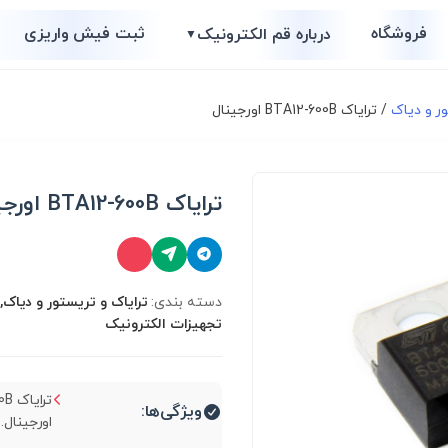
فروشگاه
ثبت فیش واریزی
درباره قم الکترونیک
▼
ور و دیاک
/ ترایاک BTA12-600B اورجینال
ترایاک BTA12-600B اورجینال
دسته بندی:
ترایاک و تریستور و دیاک,
تجهیزات الکترونیک
ترا
ویژگی‌ها:
اورجینال...