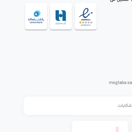
mogtaba.sa
 شکایات