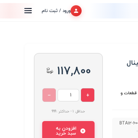
ورود / ثبت نام
117,800
 قطعات و
−
+
حداقل: 1 - حداکثر: 999
یاک BTA12-600B
افزودن به
سبد خرید