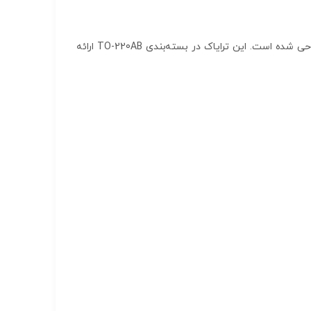
ترایاک BTA12-600B یک ترایاک با کیفیت بالا و مشخصات فنی قوی است که برای کنترل و سوئیچینگ در مدارهای قدرت طراحی شده است. این ترایاک در بسته‌بندی TO-220AB ارائه