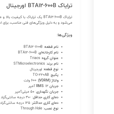
ترایاک BTA12-600B اورجینال
می‌شود و به دلیل ویژگی‌های فنی مناسب، برای اس
ویژگی‌ها:
نام قطعه
: BTA12-700B
نام کارخانه‌ای
: BTA12-600B
عنوان گروه
: Triacs
نام برند
: STMicroelectronics
نوع قطعه
: اورجینال
پکیج
: TO-220AB
ولتاژ (VDRM)
: 600 ولت
جریان RMS
: 12 آمپر
جریان نگهداری
: ۵۰ میلی‌آمپر
دمای کاری حداقل
: -۴۰ درجه سانتی‌گراد
دمای کاری حداکثر
: ۱۲۵ درجه سانتی‌گراد
نوع نصب
: Through Hole