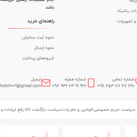
ل‌ها
باشد
ات رباتیک
راهنمای خرید
ر و تجهیزات
نحوه ثبت سفارش
نحوه ارسال
شیوه‌های پرداخت
شماره تماس
شماره همراه
ایمیل
|
|
hebi2009@gmail.com
+98 936 24 91 966
+98 253 77 27 690
سیاست حریم خصوصی
|
قوانین و مقررات
|
سیاست بازگشت کالا
|
رفع ایرادات و