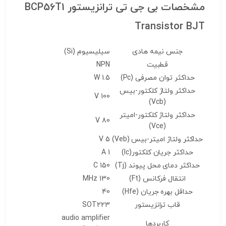
مشخصات بی جی تی ترانزیستور BCP56T1
Transistor BJT
جنس نیمه هادی
سیلیسیوم (Si)
قطبیت
NPN
حداکثر توان مصرفی (Pc)
1.5 W
حداکثر ولتاژ کلکتور-بیس
100 V
(Vcb)
حداکثر ولتاژ کلکتور-امیتر
80 V
(Vce)
حداکثر ولتاژ امیتر-بیس (Veb)
5 V
حداکثر جریان کلکتور(Ic)
1 A
حداکثر دمای محل پیوند (Tj)
150 C
انتقال فرکانس (Ft)
130 MHz
حداقل بهره جریان (Hfe)
40
قاب ترانزیستور
SOT223
audio amplifier
کاربردها