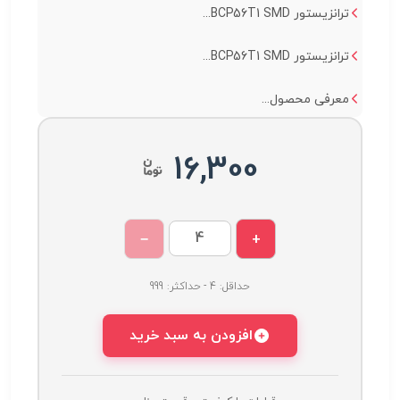
ترانزیستور BCP56T1 SMD...
ترانزیستور BCP56T1 SMD...
معرفی محصول...
16,300
−
+
حداقل: 4 - حداکثر: 999
افزودن به سبد خرید