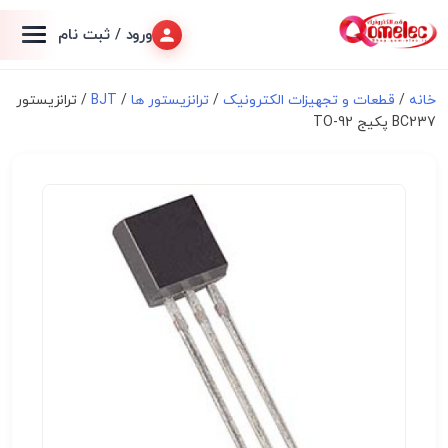
ورود / ثبت نام
خانه
/
قطعات و تجهیزات الکترونیک
/
ترانزیستور ها
/
BJT
/ ترانزیستور
BC237 پکیج TO-92