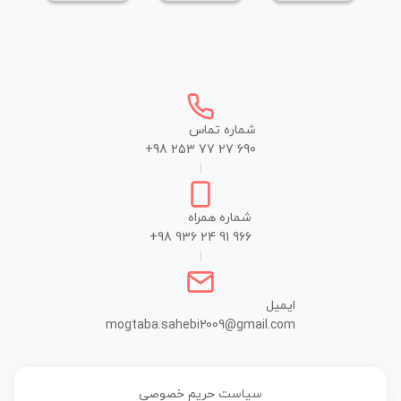
شماره تماس
+98 253 77 27 690
|
شماره همراه
+98 936 24 91 966
|
ایمیل
mogtaba.sahebi2009@gmail.com
سیاست حریم خصوصی